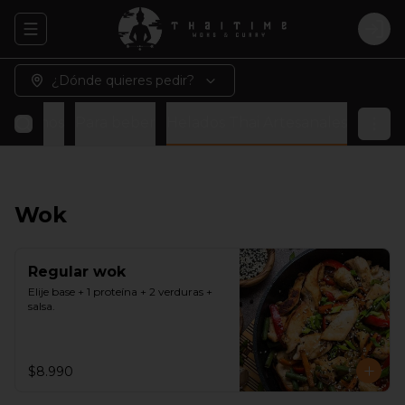
Abrir menu de navegación
Logi
¿Dónde quieres pedir?
 veganos
Para beber
Helados Thai Artesanales
Wok
Regular wok
Elije base + 1 proteína + 2 verduras + 
salsa.
$8.990