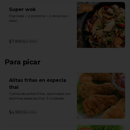
-
20
%
Super wok
Elije base + 2 proteína + 2 verduras + 
salsa.
$7.990
$9.990
Para picar
-
17
%
Alitas fritas en especia
thai
Tutitos de pollos fritas, sazonados con 
distintas especias thai. 5 Unidades
$4.990
$5.990