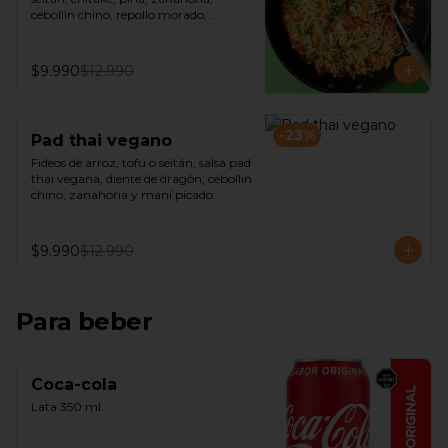
cebollin chino, repollo morado, 
castañas de cajú y salsa de ostra 
vegana.
$9.990
$12.990
-
23
%
Pad thai vegano
Fideos de arroz, tofu o seitán, salsa pad 
thai vegana, diente de dragón, cebollin 
chino, zanahoria y maní picado.
$9.990
$12.990
Para beber
Coca-cola
Lata 350 ml.