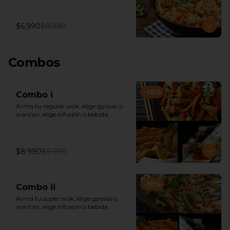
$6.990
$8.990
Combos
-
10
%
Combo i
Arma tu regular wok, elige gyosas o 
wantan, elige infusión o bebida.
$8.990
$9.990
-
10
%
Combo ii
Arma tu super wok, elige gyosas o 
wantan, elige infusión o bebida.