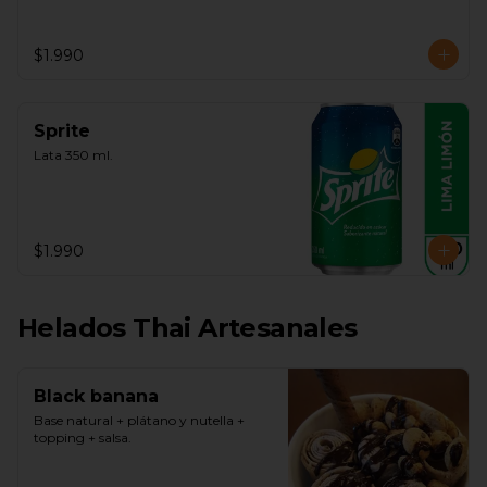
$1.990
Sprite
Lata 350 ml.
$1.990
Helados Thai Artesanales
Black banana
Base natural + plátano y nutella + 
topping + salsa.