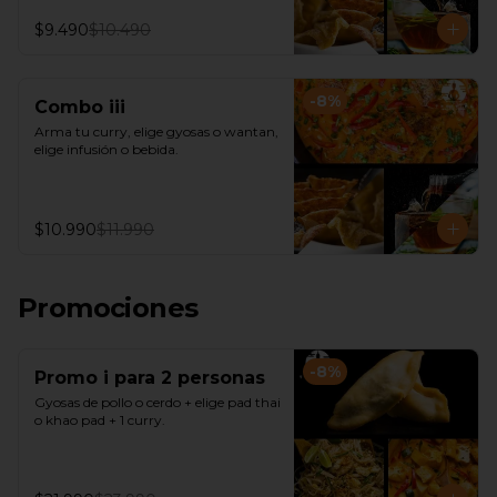
$9.490
$10.490
-
8
%
Combo iii
Arma tu curry, elige gyosas o wantan, 
elige infusión o bebida.
$10.990
$11.990
Promociones
-
8
%
Promo i para 2 personas
Gyosas de pollo o cerdo + elige pad thai 
o khao pad + 1 curry.