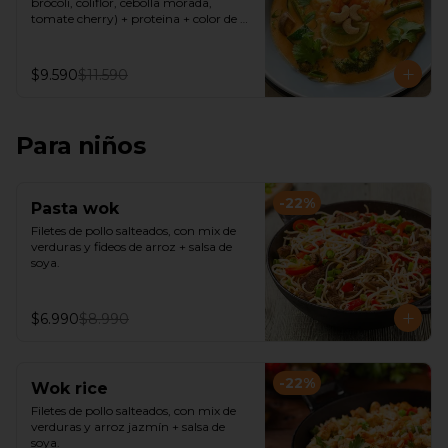
brócoli, coliflor, cebolla morada, 
tomate cherry) + proteina + color de 
curry( verde, amarillo, rojo) + Fideos de 
arroz o Arroz de Jazmín
$9.590
$11.590
Para niños
-
22
%
Pasta wok
Filetes de pollo salteados, con mix de 
verduras y fideos de arroz + salsa de 
soya.
$6.990
$8.990
-
22
%
Wok rice
Filetes de pollo salteados, con mix de 
verduras y arroz jazmín + salsa de 
soya.