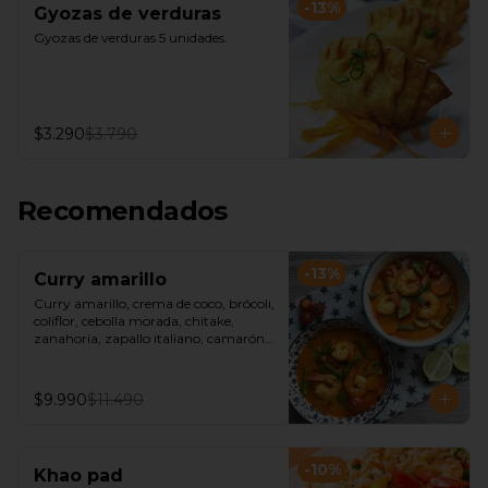
-
13
%
Gyozas de verduras
Gyozas de verduras 5 unidades.
$3.290
$3.790
Recomendados
-
13
%
Curry amarillo
Curry amarillo, crema de coco, brócoli, 
coliflor, cebolla morada, chitake, 
zanahoria, zapallo italiano, camarón, 
acompañado de arroz jazmín o fideos 
de arroz.
$9.990
$11.490
-
10
%
Khao pad