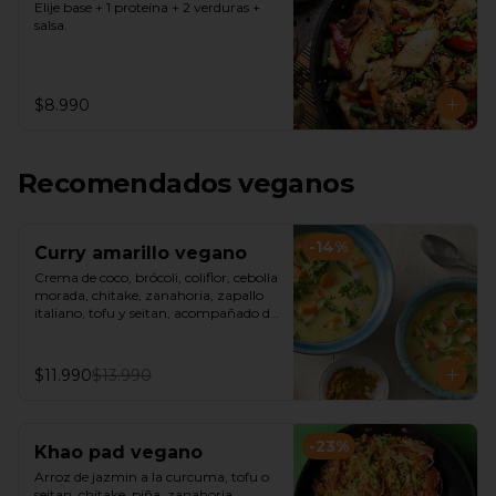
Elije base + 1 proteína + 2 verduras + 
salsa.
$8.990
Recomendados veganos
-
14
%
Curry amarillo vegano
Crema de coco, brócoli, coliflor, cebolla 
morada, chitake, zanahoria, zapallo 
italiano, tofu y seitan, acompañado de 
arroz jazmín o fideos de arroz.
$11.990
$13.990
-
23
%
Khao pad vegano
Arroz de jazmin a la curcuma, tofu o 
seitan, chitake, piña, zanahoria, 