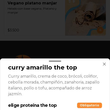
Vegano platano manjar
Helado con base vegana, Platano y 
manjar
$3.500
curry amarillo the top
Curry amarillo, crema de coco, brócoli, coliflor,
cebolla morada, champiñón, zanahoria, zapallo
italiano, pollo o tofu, acompañado de arroz
Conócenos
jazmín.
elige proteína the top
Mariano Sanchez Fontecilla 11688, Peñalolen.
Obligatorio