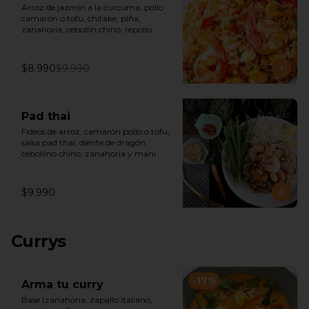
Arroz de jazmín a la curcuma, pollo 
camarón o tofu, chitake, piña, 
zanahoria, cebollin chino, repollo 
morado, castañas de cajú y salsa de 
ostra.
$8.990
$9.990
Pad thai
Fideos de arroz, camarón pollo o tofu, 
salsa pad thai, diente de dragón, 
cebollino chino, zanahoria y maní 
picado.
$9.990
Currys
-
17
%
Arma tu curry
Base (zanahoria, zapallo italiano, 