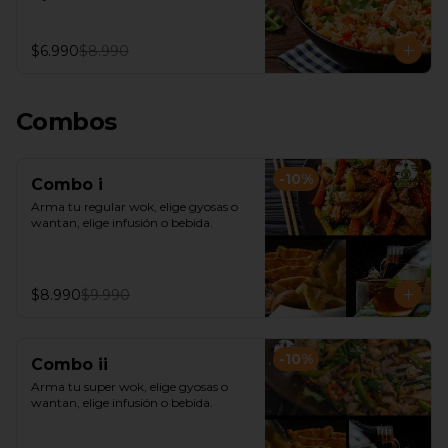
$6.990
$8.990
Combos
-
10
%
Combo i
Arma tu regular wok, elige gyosas o 
wantan, elige infusión o bebida.
$8.990
$9.990
-
10
%
Combo ii
Arma tu super wok, elige gyosas o 
wantan, elige infusión o bebida.