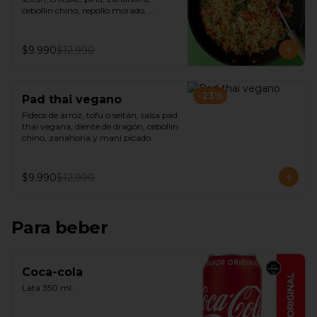
cebollin chino, repollo morado, 
castañas de cajú y salsa de ostra 
vegana.
$9.990
$12.990
-
23
%
Pad thai vegano
Fideos de arroz, tofu o seitán, salsa pad 
thai vegana, diente de dragón, cebollin 
chino, zanahoria y maní picado.
$9.990
$12.990
Para beber
Coca-cola
Lata 350 ml.