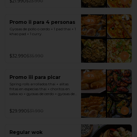
$21.990
$23.990
-
8
%
Promo ii para 4 personas
Gyosas de pollo o cerdo + 1 pad thai + 1 
khao pad + 1 curry.
$32.990
$35.990
-
6
%
Promo iii para picar
Spring rolls arrollados thai + alitas 
fritas en especias thai + choritos en 
salsa xo + gyosas de cerdo + gyosas de 
pollo + salsa sweet chili + soya + 
teriyaki.
$29.990
$31.990
Regular wok