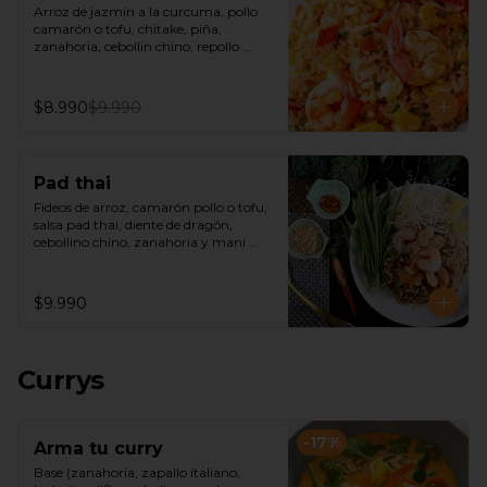
Arroz de jazmín a la curcuma, pollo 
camarón o tofu, chitake, piña, 
zanahoria, cebollin chino, repollo 
morado, castañas de cajú y salsa de 
ostra.
$8.990
$9.990
Pad thai
Fideos de arroz, camarón pollo o tofu, 
salsa pad thai, diente de dragón, 
cebollino chino, zanahoria y maní 
picado.
$9.990
Currys
-
17
%
Arma tu curry
Base (zanahoria, zapallo italiano, 