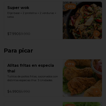
-
20
%
Super wok
Elije base + 2 proteína + 2 verduras + 
salsa.
$7.990
$9.990
Para picar
-
17
%
Alitas fritas en especia
thai
Tutitos de pollos fritas, sazonados con 
distintas especias thai. 5 Unidades
$4.990
$5.990