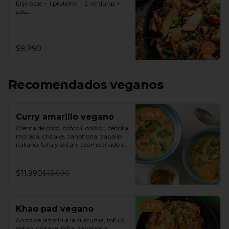
Elije base + 1 proteína + 2 verduras + 
salsa.
$8.990
Recomendados veganos
-
14
%
Curry amarillo vegano
Crema de coco, brócoli, coliflor, cebolla 
morada, chitake, zanahoria, zapallo 
italiano, tofu y seitan, acompañado de 
arroz jazmín o fideos de arroz.
$11.990
$13.990
-
23
%
Khao pad vegano
Arroz de jazmin a la curcuma, tofu o 
seitan, chitake, piña, zanahoria, 