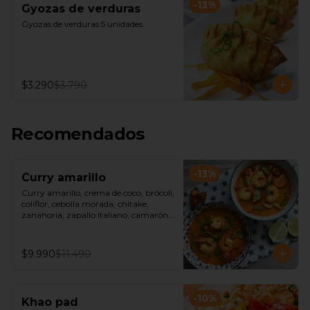
-
13
%
Gyozas de verduras
Gyozas de verduras 5 unidades.
$3.290
$3.790
Recomendados
-
13
%
Curry amarillo
Curry amarillo, crema de coco, brócoli, 
coliflor, cebolla morada, chitake, 
zanahoria, zapallo italiano, camarón, 
acompañado de arroz jazmín o fideos 
de arroz.
$9.990
$11.490
-
10
%
Khao pad