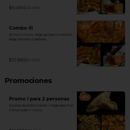
$9.490
$10.490
-
8
%
Combo iii
Arma tu curry, elige gyosas o wantan, 
elige infusión o bebida.
$10.990
$11.990
Promociones
-
8
%
Promo i para 2 personas
Gyosas de pollo o cerdo + elige pad thai 
o khao pad + 1 curry.