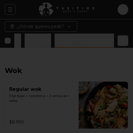
Abrir menu de navegación
Logi
¿Dónde quieres pedir?
 veganos
Para beber
Helados Thai Artesanales
Wok
Regular wok
Elije base + 1 proteína + 2 verduras + 
salsa.
$8.990