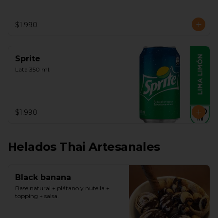
$1.990
Sprite
Lata 350 ml.
$1.990
Helados Thai Artesanales
Black banana
Base natural + plátano y nutella + 
topping + salsa.