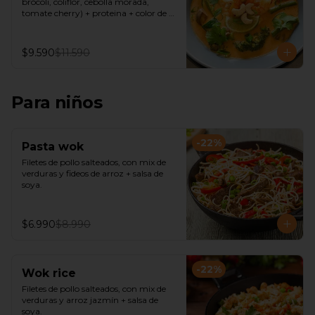
brócoli, coliflor, cebolla morada, 
tomate cherry) + proteina + color de 
curry( verde, amarillo, rojo) + Fideos de 
arroz o Arroz de Jazmín
$9.590
$11.590
Para niños
-
22
%
Pasta wok
Filetes de pollo salteados, con mix de 
verduras y fideos de arroz + salsa de 
soya.
$6.990
$8.990
-
22
%
Wok rice
Filetes de pollo salteados, con mix de 
verduras y arroz jazmín + salsa de 
soya.