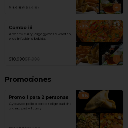
$9.490
$10.490
-
8
%
Combo iii
Arma tu curry, elige gyosas o wantan, 
elige infusión o bebida.
$10.990
$11.990
Promociones
-
8
%
Promo i para 2 personas
Gyosas de pollo o cerdo + elige pad thai 
o khao pad + 1 curry.