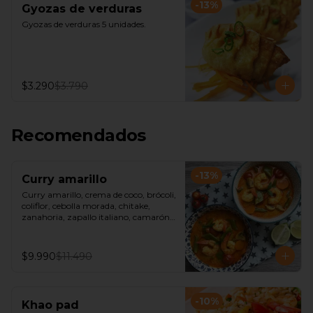
-
13
%
Gyozas de verduras
Gyozas de verduras 5 unidades.
$3.290
$3.790
Recomendados
-
13
%
Curry amarillo
Curry amarillo, crema de coco, brócoli, 
coliflor, cebolla morada, chitake, 
zanahoria, zapallo italiano, camarón, 
acompañado de arroz jazmín o fideos 
de arroz.
$9.990
$11.490
-
10
%
Khao pad