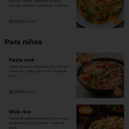
brócoli, coliflor, cebolla morada, 
tomate cherry) + proteina + color de 
curry( verde, amarillo, rojo) + Fideos de 
arroz o Arroz de Jazmín
$9.590
$11.590
Para niños
-
22
%
Pasta wok
Filetes de pollo salteados, con mix de 
verduras y fideos de arroz + salsa de 
soya.
$6.990
$8.990
-
22
%
Wok rice
Filetes de pollo salteados, con mix de 
verduras y arroz jazmín + salsa de 
soya.