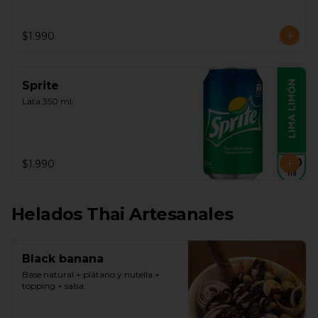
$1.990
Sprite
Lata 350 ml.
$1.990
Helados Thai Artesanales
Black banana
Base natural + plátano y nutella + 
topping + salsa.