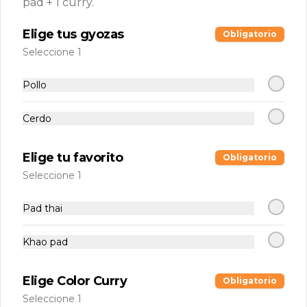
pad + 1 curry.
Vegano platano manjar
Helado con base vegana, Platano y 
Elige tus gyozas
Obligatorio
manjar
Seleccione 1
$3.500
Pollo
Cerdo
Elige tu favorito
Obligatorio
Seleccione 1
Pad thai
Khao pad
Conócenos
Elige Color Curry
Obligatorio
Mariano Sanchez Fontecilla 11688, Peñalolen.
Seleccione 1