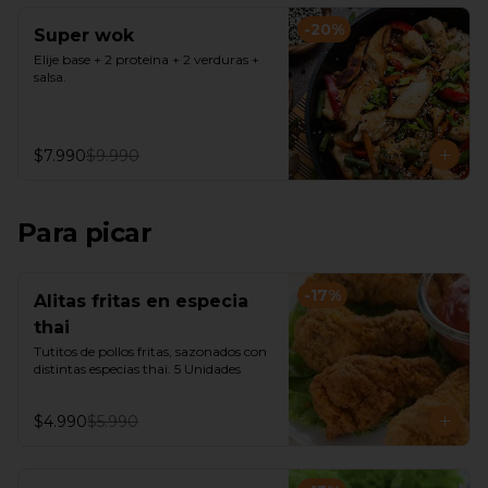
-
20
%
Super wok
Elije base + 2 proteína + 2 verduras + 
salsa.
$7.990
$9.990
Para picar
-
17
%
Alitas fritas en especia
thai
Tutitos de pollos fritas, sazonados con 
distintas especias thai. 5 Unidades
$4.990
$5.990