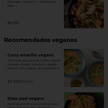
Elije base + 1 proteína + 2 verduras + 
salsa.
$8.990
Recomendados veganos
-
14
%
Curry amarillo vegano
Crema de coco, brócoli, coliflor, cebolla 
morada, chitake, zanahoria, zapallo 
italiano, tofu y seitan, acompañado de 
arroz jazmín o fideos de arroz.
$11.990
$13.990
-
23
%
Khao pad vegano
Arroz de jazmin a la curcuma, tofu o 
seitan, chitake, piña, zanahoria, 