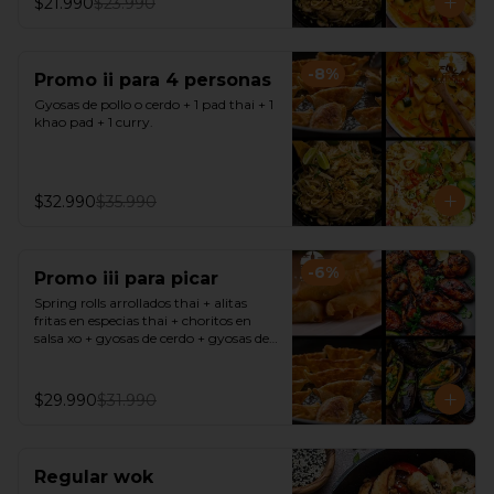
$21.990
$23.990
-
8
%
Promo ii para 4 personas
Gyosas de pollo o cerdo + 1 pad thai + 1 
khao pad + 1 curry.
$32.990
$35.990
-
6
%
Promo iii para picar
Spring rolls arrollados thai + alitas 
fritas en especias thai + choritos en 
salsa xo + gyosas de cerdo + gyosas de 
pollo + salsa sweet chili + soya + 
teriyaki.
$29.990
$31.990
Regular wok