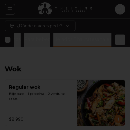
Abrir menu de navegación
Logi
¿Dónde quieres pedir?
 veganos
Para beber
Helados Thai Artesanales
Wok
Regular wok
Elije base + 1 proteína + 2 verduras + 
salsa.
$8.990