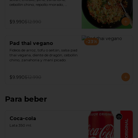
cebollin chino, repollo morado, 
castañas de cajú y salsa de ostra 
vegana.
$9.990
$12.990
-
23
%
Pad thai vegano
Fideos de arroz, tofu o seitán, salsa pad 
thai vegana, diente de dragón, cebollin 
chino, zanahoria y maní picado.
$9.990
$12.990
Para beber
Coca-cola
Lata 350 ml.