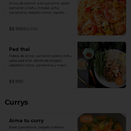
Arroz de jazmín a la curcuma, pollo 
camarón o tofu, chitake, piña, 
zanahoria, cebollin chino, repollo 
morado, castañas de cajú y salsa de 
ostra.
$8.990
$9.990
Pad thai
Fideos de arroz, camarón pollo o tofu, 
salsa pad thai, diente de dragón, 
cebollino chino, zanahoria y maní 
picado.
$9.990
Currys
-
17
%
Arma tu curry
Base (zanahoria, zapallo italiano, 