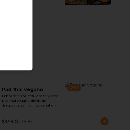
-
23
%
Pad thai vegano
Fideos de arroz, tofu o seitán, salsa 
pad thai vegana, diente de 
dragón, cebollin chino, zanahoria 
y maní picado.
$9.990
$12.990