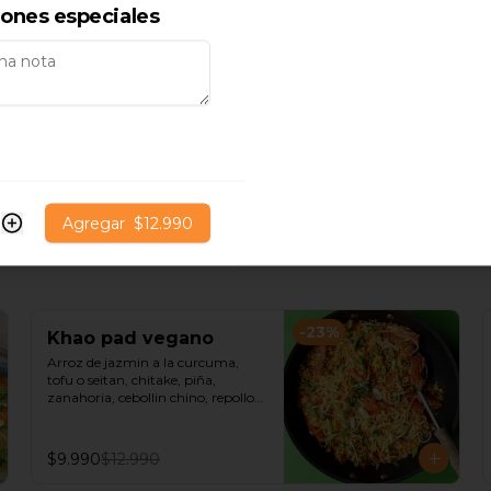
iones especiales
Agregar
$12.990
-
23
%
Khao pad vegano
Arroz de jazmin a la curcuma, 
tofu o seitan, chitake, piña, 
zanahoria, cebollin chino, repollo 
morado, castañas de cajú y salsa 
de ostra vegana.
$9.990
$12.990