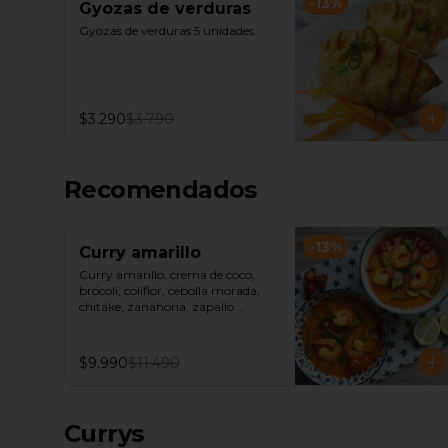
-
13
%
Gyozas de verduras
Gyozas de verduras 5 unidades.
$3.290
$3.790
Recomendados
-
13
%
Curry amarillo
Curry amarillo, crema de coco, 
brócoli, coliflor, cebolla morada, 
chitake, zanahoria, zapallo 
italiano, camarón, acompañado 
de arroz jazmín o fideos de arroz.
$9.990
$11.490
Currys