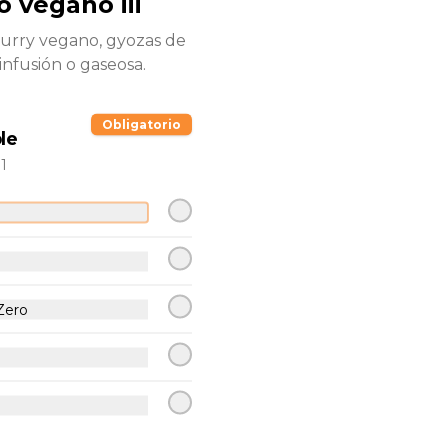
 vegano iii
urry vegano, gyozas de
infusión o gaseosa.
-
10
%
Combo ii
Arma tu super wok, elige gyosas o 
Obligatorio
wantan, elige infusión o bebida.
le
1
$9.490
$10.490
Zero
-
8
%
Promo ii para 4
personas
Gyosas de pollo o cerdo + 1 pad 
thai + 1 khao pad + 1 curry.
$32.990
$35.990