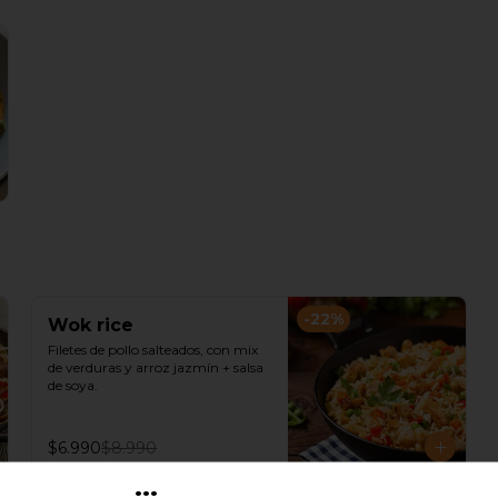
-
22
%
Wok rice
Filetes de pollo salteados, con mix 
de verduras y arroz jazmín + salsa 
de soya.
$6.990
$8.990