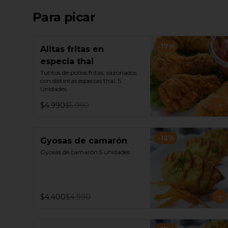
Para picar
-
17
%
Alitas fritas en
especia thai
Tutitos de pollos fritas, sazonados 
con distintas especias thai. 5 
Unidades
$4.990
$5.990
-
12
%
Gyosas de camarón
Gyosas de camarón 5 unidades.
$4.400
$4.990