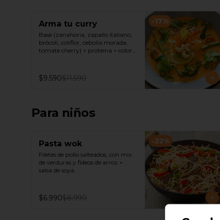
-
17
%
Arma tu curry
Base (zanahoria, zapallo italiano, 
brócoli, coliflor, cebolla morada, 
tomate cherry) + proteina + color 
de curry( verde, amarillo, rojo) + 
Fideos de arroz o Arroz de Jazmín
$9.590
$11.590
Para niños
-
22
%
Pasta wok
Filetes de pollo salteados, con mix 
de verduras y fideos de arroz + 
salsa de soya.
$6.990
$8.990