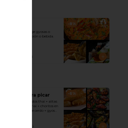
Close
-
8
%
Combo iii
Arma tu curry, elige gyosas o 
wantan, elige infusión o bebida.
$10.990
$11.990
-
6
%
Promo iii para picar
Spring rolls arrollados thai + alitas 
fritas en especias thai + choritos en 
salsa xo + gyosas de cerdo + gyosas 
de pollo + salsa sweet chili + soya + 
teriyaki.
$29.990
$31.990