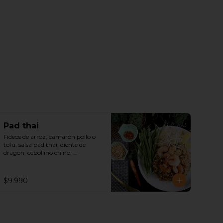
Pad thai
Fideos de arroz, camarón pollo o 
tofu, salsa pad thai, diente de 
dragón, cebollino chino, 
zanahoria y maní picado.
$9.990