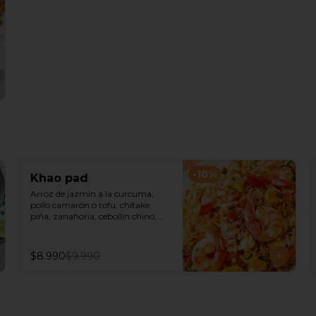
-
10
%
Khao pad
Arroz de jazmín a la curcuma, 
pollo camarón o tofu, chitake, 
piña, zanahoria, cebollin chino, 
repollo morado, castañas de cajú y 
salsa de ostra.
$8.990
$9.990