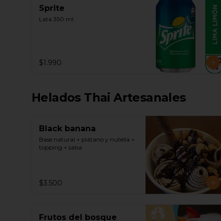
Sprite
Lata 350 ml.
$1.990
Helados Thai Artesanales
Black banana
Base natural + plátano y nutella + 
topping + salsa.
$3.500
Frutos del bosque