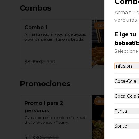
Combo
Combos
Arma tu c
verduras, 
-
10
%
Combo i
Elige tu
Arma tu regular wok, elige gyosas 
o wantan, elige infusión o bebida.
bebestib
Seleccione 
$8.990
$9.990
Infusión
Coca-Cola
Promociones
Coca-Cola 
-
8
%
Promo i para 2
personas
Fanta
Gyosas de pollo o cerdo + elige pad 
thai o khao pad + 1 curry.
Sprite
$21.990
$23.990