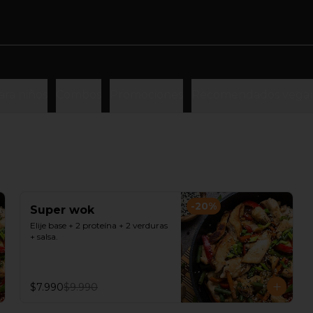
ara niños
Combos
Promociones
Recomendados vega
-
20
%
Super wok
Elije base + 2 proteína + 2 verduras 
+ salsa.
$7.990
$9.990