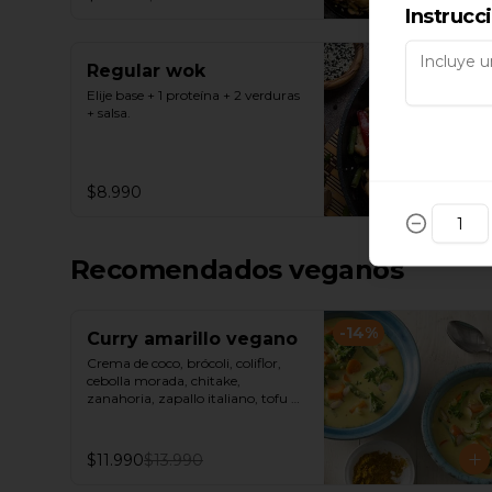
Instrucc
Regular wok
Elije base + 1 proteína + 2 verduras 
+ salsa.
$8.990
Recomendados veganos
-
14
%
Curry amarillo vegano
Crema de coco, brócoli, coliflor, 
cebolla morada, chitake, 
zanahoria, zapallo italiano, tofu y 
seitan, acompañado de arroz 
jazmín o fideos de arroz.
$11.990
$13.990