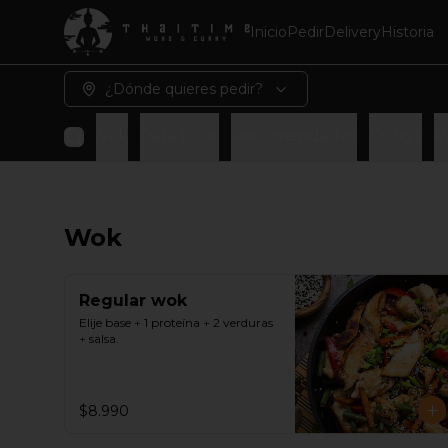
Inicio
Pedir
Delivery
Historia
¿Dónde quieres pedir?
Wok
Para picar
Recomendados
Currys
P
Wok
Regular wok
Elije base + 1 proteína + 2 verduras 
+ salsa.
$8.990