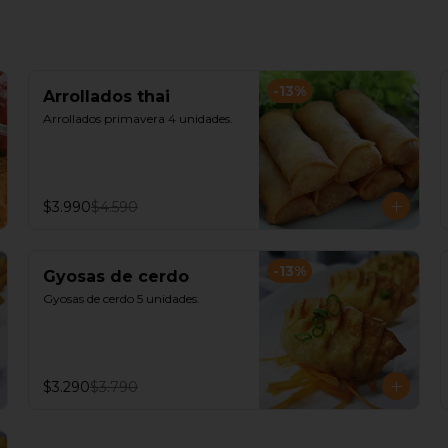
-
13
%
Arrollados thai
Arrollados primavera 4 unidades.
$3.990
$4.590
-
13
%
Gyosas de cerdo
Gyosas de cerdo 5 unidades.
$3.290
$3.790