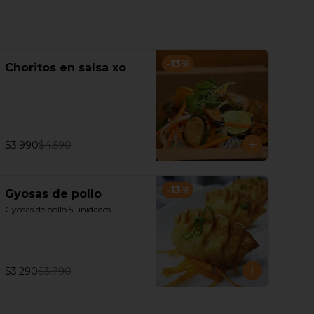
-
13
%
Choritos en salsa xo
$3.990
$4.590
-
13
%
Gyosas de pollo
Gyosas de pollo 5 unidades.
$3.290
$3.790