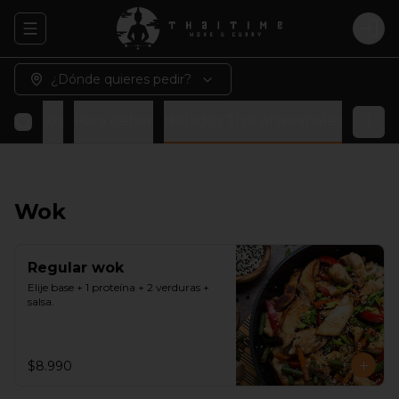
Abrir menu de navegación
Logi
¿Dónde quieres pedir?
 veganos
Para beber
Helados Thai Artesanales
Wok
Regular wok
Elije base + 1 proteína + 2 verduras + 
salsa.
$8.990