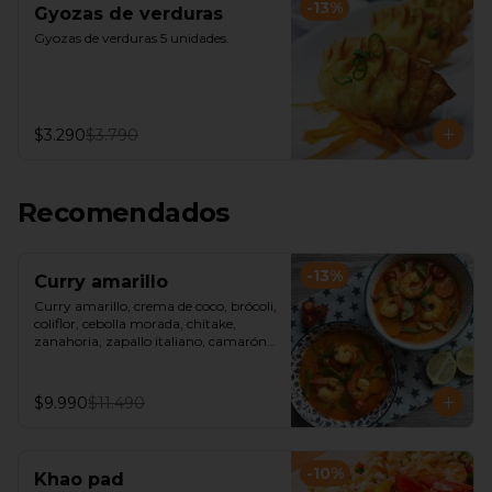
-
13
%
Gyozas de verduras
Gyozas de verduras 5 unidades.
$3.290
$3.790
Recomendados
-
13
%
Curry amarillo
Curry amarillo, crema de coco, brócoli, 
coliflor, cebolla morada, chitake, 
zanahoria, zapallo italiano, camarón, 
acompañado de arroz jazmín o fideos 
de arroz.
$9.990
$11.490
-
10
%
Khao pad