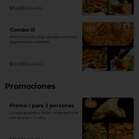
$9.490
$10.490
-
8
%
Combo iii
Arma tu curry, elige gyosas o wantan, 
elige infusión o bebida.
$10.990
$11.990
Promociones
-
8
%
Promo i para 2 personas
Gyosas de pollo o cerdo + elige pad thai 
o khao pad + 1 curry.