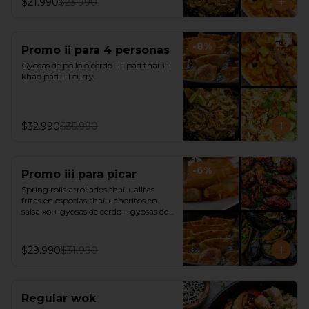
$21.990
$23.990
-
8
%
Promo ii para 4 personas
Gyosas de pollo o cerdo + 1 pad thai + 1 
khao pad + 1 curry.
$32.990
$35.990
-
6
%
Promo iii para picar
Spring rolls arrollados thai + alitas 
fritas en especias thai + choritos en 
salsa xo + gyosas de cerdo + gyosas de 
pollo + salsa sweet chili + soya + 
teriyaki.
$29.990
$31.990
Regular wok