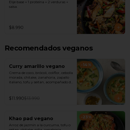
Elije base + 1 proteína + 2 verduras + 
salsa.
$8.990
Recomendados veganos
-
14
%
Curry amarillo vegano
Crema de coco, brócoli, coliflor, cebolla 
morada, chitake, zanahoria, zapallo 
italiano, tofu y seitan, acompañado de 
arroz jazmín o fideos de arroz.
$11.990
$13.990
-
23
%
Khao pad vegano
Arroz de jazmin a la curcuma, tofu o 
seitan, chitake, piña, zanahoria, 