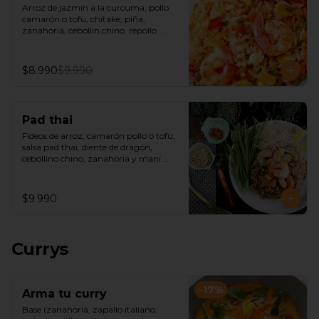
Arroz de jazmín a la curcuma, pollo 
camarón o tofu, chitake, piña, 
zanahoria, cebollin chino, repollo 
morado, castañas de cajú y salsa de 
ostra.
$8.990
$9.990
Pad thai
Fideos de arroz, camarón pollo o tofu, 
salsa pad thai, diente de dragón, 
cebollino chino, zanahoria y maní 
picado.
$9.990
Currys
-
17
%
Arma tu curry
Base (zanahoria, zapallo italiano, 