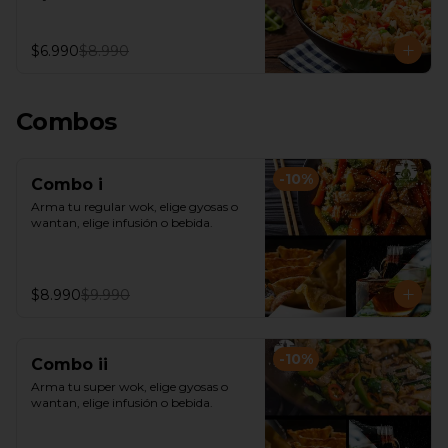
$6.990
$8.990
Combos
-
10
%
Combo i
Arma tu regular wok, elige gyosas o 
wantan, elige infusión o bebida.
$8.990
$9.990
-
10
%
Combo ii
Arma tu super wok, elige gyosas o 
wantan, elige infusión o bebida.