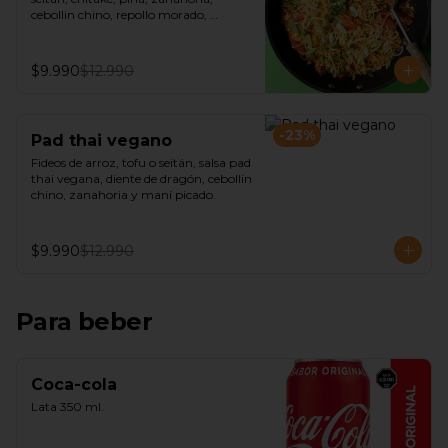
cebollin chino, repollo morado, 
castañas de cajú y salsa de ostra 
vegana.
$9.990
$12.990
-
23
%
Pad thai vegano
Fideos de arroz, tofu o seitán, salsa pad 
thai vegana, diente de dragón, cebollin 
chino, zanahoria y maní picado.
$9.990
$12.990
Para beber
Coca-cola
Lata 350 ml.