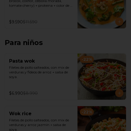
brócoli, coliflor, cebolla morada, 
tomate cherry) + proteina + color de 
curry( verde, amarillo, rojo) + Fideos de 
arroz o Arroz de Jazmín
$9.590
$11.590
Para niños
-
22
%
Pasta wok
Filetes de pollo salteados, con mix de 
verduras y fideos de arroz + salsa de 
soya.
$6.990
$8.990
-
22
%
Wok rice
Filetes de pollo salteados, con mix de 
verduras y arroz jazmín + salsa de 
soya.