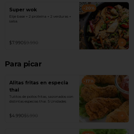
-
20
%
Super wok
Elije base + 2 proteína + 2 verduras + 
salsa.
$7.990
$9.990
Para picar
-
17
%
Alitas fritas en especia
thai
Tutitos de pollos fritas, sazonados con 
distintas especias thai. 5 Unidades
$4.990
$5.990