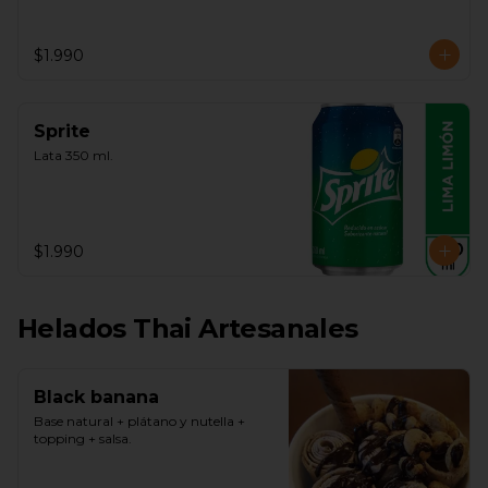
$1.990
Sprite
Lata 350 ml.
$1.990
Helados Thai Artesanales
Black banana
Base natural + plátano y nutella + 
topping + salsa.