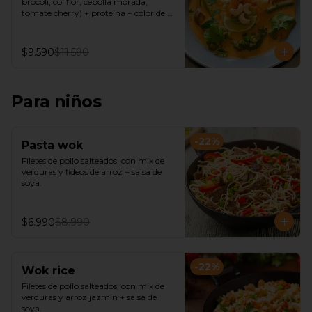
brócoli, coliflor, cebolla morada, 
tomate cherry) + proteina + color de 
curry( verde, amarillo, rojo) + Fideos de 
arroz o Arroz de Jazmín
$9.590
$11.590
Para niños
-
22
%
Pasta wok
Filetes de pollo salteados, con mix de 
verduras y fideos de arroz + salsa de 
soya.
$6.990
$8.990
-
22
%
Wok rice
Filetes de pollo salteados, con mix de 
verduras y arroz jazmín + salsa de 
soya.