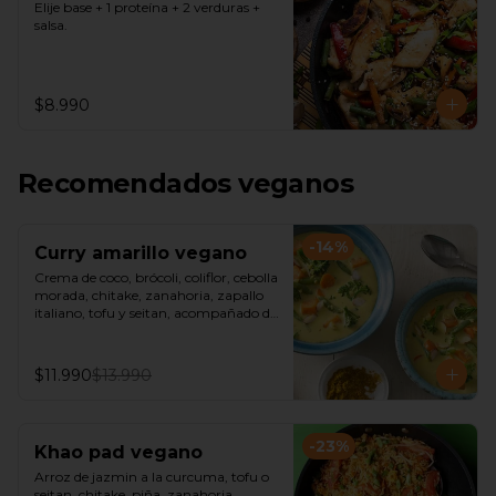
Elije base + 1 proteína + 2 verduras + 
salsa.
$8.990
Recomendados veganos
-
14
%
Curry amarillo vegano
Crema de coco, brócoli, coliflor, cebolla 
morada, chitake, zanahoria, zapallo 
italiano, tofu y seitan, acompañado de 
arroz jazmín o fideos de arroz.
$11.990
$13.990
-
23
%
Khao pad vegano
Arroz de jazmin a la curcuma, tofu o 
seitan, chitake, piña, zanahoria, 