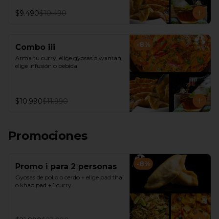
$9.490
$10.490
-
8
%
Combo iii
Arma tu curry, elige gyosas o wantan, 
elige infusión o bebida.
$10.990
$11.990
Promociones
-
8
%
Promo i para 2 personas
Gyosas de pollo o cerdo + elige pad thai 
o khao pad + 1 curry.