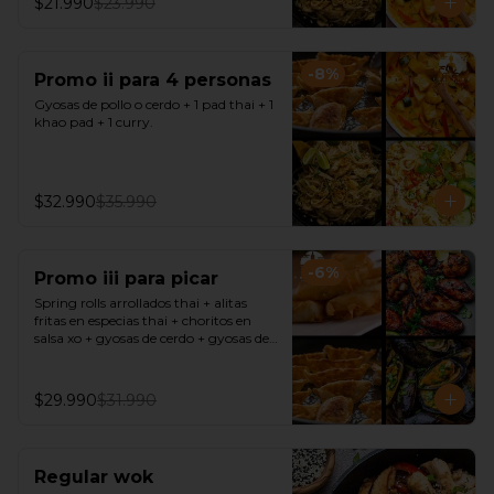
$21.990
$23.990
-
8
%
Promo ii para 4 personas
Gyosas de pollo o cerdo + 1 pad thai + 1 
khao pad + 1 curry.
$32.990
$35.990
-
6
%
Promo iii para picar
Spring rolls arrollados thai + alitas 
fritas en especias thai + choritos en 
salsa xo + gyosas de cerdo + gyosas de 
pollo + salsa sweet chili + soya + 
teriyaki.
$29.990
$31.990
Regular wok