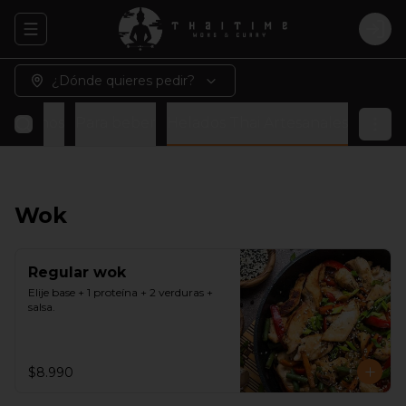
Abrir menu de navegación
Logi
¿Dónde quieres pedir?
 veganos
Para beber
Helados Thai Artesanales
Wok
Regular wok
Elije base + 1 proteína + 2 verduras + 
salsa.
$8.990