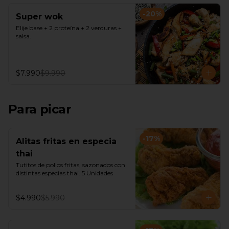
-
20
%
Super wok
Elije base + 2 proteína + 2 verduras + 
salsa.
$7.990
$9.990
Para picar
-
17
%
Alitas fritas en especia
thai
Tutitos de pollos fritas, sazonados con 
distintas especias thai. 5 Unidades
$4.990
$5.990