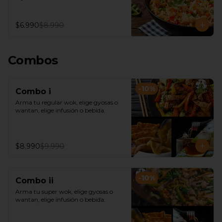
$6.990
$8.990
Combos
-
10
%
Combo i
Arma tu regular wok, elige gyosas o 
wantan, elige infusión o bebida.
$8.990
$9.990
-
10
%
Combo ii
Arma tu super wok, elige gyosas o 
wantan, elige infusión o bebida.