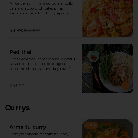
Arroz de jazmín a la curcuma, pollo 
camarón o tofu, chitake, piña, 
zanahoria, cebollin chino, repollo 
morado, castañas de cajú y salsa de 
ostra.
$8.990
$9.990
Pad thai
Fideos de arroz, camarón pollo o tofu, 
salsa pad thai, diente de dragón, 
cebollino chino, zanahoria y maní 
picado.
$9.990
Currys
-
17
%
Arma tu curry
Base (zanahoria, zapallo italiano, 