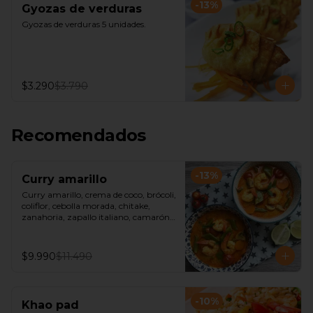
-
13
%
Gyozas de verduras
Gyozas de verduras 5 unidades.
$3.290
$3.790
Recomendados
-
13
%
Curry amarillo
Curry amarillo, crema de coco, brócoli, 
coliflor, cebolla morada, chitake, 
zanahoria, zapallo italiano, camarón, 
acompañado de arroz jazmín o fideos 
de arroz.
$9.990
$11.490
-
10
%
Khao pad