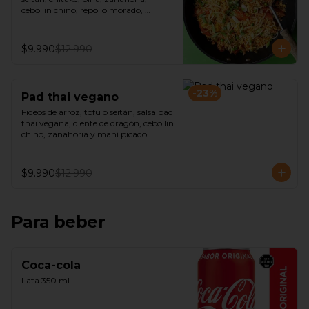
cebollin chino, repollo morado, 
castañas de cajú y salsa de ostra 
vegana.
$9.990
$12.990
-
23
%
Pad thai vegano
Fideos de arroz, tofu o seitán, salsa pad 
thai vegana, diente de dragón, cebollin 
chino, zanahoria y maní picado.
$9.990
$12.990
Para beber
Coca-cola
Lata 350 ml.