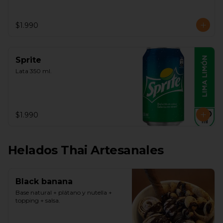
$1.990
Sprite
Lata 350 ml.
$1.990
Helados Thai Artesanales
Black banana
Base natural + plátano y nutella + 
topping + salsa.